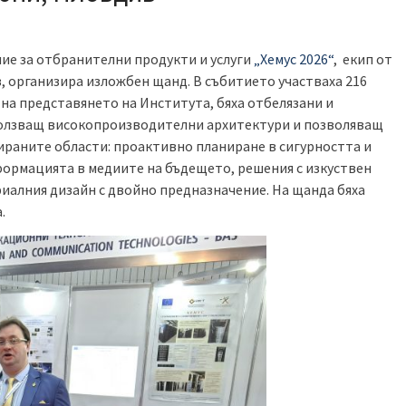
ие за отбранителни продукти и услуги
„Хемус 2026“
, екип от
 организира изложбен щанд. В събитието участваха 216
на представянето на Института, бяха отбелязани и
ползващ високопроизводителни архитектури и позволяващ
раните области: проактивно планиране в сигурността и
формацията в медиите на бъдещето, решения с изкуствен
риалния дизайн с двойно предназначение. На щанда бяха
а.