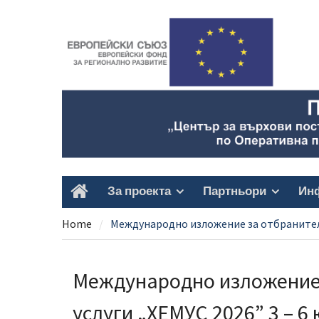
Skip
to
content
За проекта
Партньори
Ин
Home
Home
Международно изложение за отбранителн
Международно изложение 
услуги „ХЕМУС 2026” 3 – 6