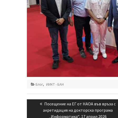
Блог
,
ИИКТ - БАН
Навигация
Previous
Посещение на ЕГ от НАОА във връза с
акретидация на докторска програма
post:
„Информатика“, 17 април 2026