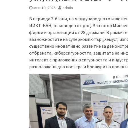
юни 10, 2026
admin
В периода 3-6 юни, на международното изложен
ИИКТ-БАН, ръководен от доц. Златогор Минчев,
фирми и организации от 28 държави. В рамките 
възможностите на суперкомпютър „Хемус“, из
съществено иновативно развитие за демонстри
отбраната, киберсигурността, защитата на ин
интелект с приложения в сигурността и индуст
разположени два постера и брошури на проект